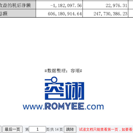
最后一页
跳转
第
页/共 14 页
试读文档只能查看第一页，如要看