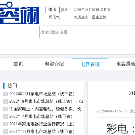
切换
2026年08月07日 星期五
一周天气
农历查询
星座运势
首页
电容介绍
电容展
电容资讯
热门
2
1
2022年11月家电市场总结（线下篇）：
2
扫地机器人零售额规模同比逆势增长
2022年9月家电市场总结（线上篇）：扫
3
地机器人高端占比提升
中国家电业：内需驱动、稳健务实、长
2022-09-06 15:5
4
期向好
2022年7月家电市场总结（线下篇）
5
2021年家用电器行业运行情况（上）
彩电
6
2021年11月家电市场总结（线下篇）