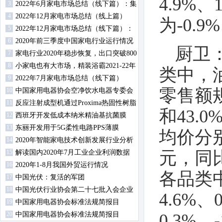
4.9%、
3
趋势？
2022年6月家电市场总结（线下篇）：集
4
成灶零售额同比上升
2022年12月家电市场总结（线上篇）
为-0.9%
5
2022年12月家电市场总结（线下篇）：
6
冰洗空冷规模均下降
2020年前三季度中国家电行业运行情况
厨卫
7
（行业及内销篇）
家电行业2020年稳步恢复，出口突破800
8
亿美元大关
小家电也有大市场，精装浴霸2021-22年
类中，
9
规模配套超700万
2022年7月家电市场总结（线下篇）
零售额规模
10
中国家用电器协会空净饮水电器专委会
11
2020年工作会议召开
反应注射成型机通过Proxima热固性树脂
和43
12
扩大材料产品组合
西班牙开发低成本纳米精油基抗菌膜
13
东丽开发用于5G柔性电路PPS薄膜
均价分别为
14
2020年智能家电技术创新发展行业分析
元，同比分
15
会在慈溪顺利召开
解读国内2020年7月工业企业利润数据
16
2020年1-8月我国外贸运行情况
各品类中
17
中国光伏：复活的军团
18
中国光伏行业协会第二十七批入会企业
4.6%、
19
名单
中国家用电器协会标准法规简报目
20
录-2020年第3期
中国家用电器协会标准法规简报目
0.3%、