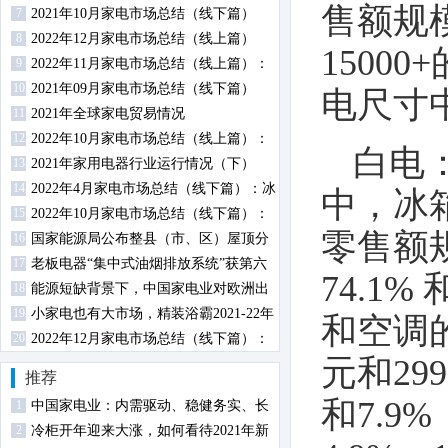
售额规模
7
2021年10月家电市场总结（线下篇）
8
2022年12月家电市场总结（线上篇）
1500
9
2022年11月家电市场总结（线上篇）：
10
厨、小、环电各品类零售规模均下降
2021年09月家电市场总结（线下篇）
电尺寸中
11
2021年全球家电贸易情况
12
2022年10月家电市场总结（线上篇）：
白电
13
两净品类零售额规模均提升
2021年家用电器行业运行情况（下）
14
2022年4月家电市场总结（线下篇）：冰
中，冰
15
柜零售额规模同比增长
2022年10月家电市场总结（线下篇）：
零售额规
16
冰箱冰柜销额同比下降
国家能源局公布整县（市、区）屋顶分
17
布式光伏开发试点名单
老板电器“集中式油烟排放系统”获第六
74.1
18
届中国设计智造大奖金奖
能源短缺背景下，中国家电业对欧洲出
19
口分析
小家电也有大市场，精装浴霸2021-22年
和空调的
20
规模配套超700万
2022年12月家电市场总结（线下篇）：
元和299
冰洗空冷规模均下降
推荐
和7.9
1
中国家电业：内需驱动、稳健务实、长
2
期向好
冷柜开年迎来大涨，如何看待2021年新