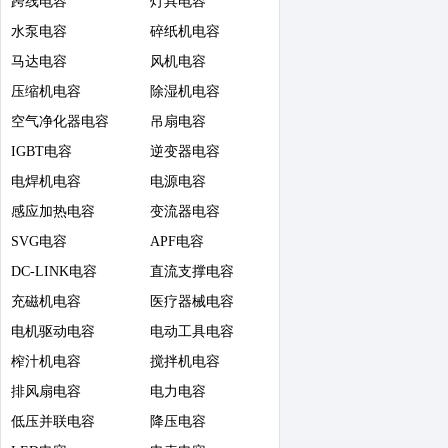
跨线电容
灯具电容
水泵电容
碎纸机电容
马达电容
风机电容
压缩机电容
除湿机电容
空气净化器电容
吊扇电容
IGBT电容
逆变器电容
电焊机电容
电源电容
感应加热电容
变流器电容
SVG电容
APF电容
DC-LINK电容
直流支撑电容
充磁机电容
医疗器械电容
电机驱动电容
电动工具电容
榨汁机电容
搅拌机电容
排风扇电容
电力电容
低压并联电容
降压电容