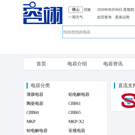
切换
2026年08月06日 星期四
一周天气
农历查询
星座运势
首页
电容介绍
电容资讯
电容分类
直流支
薄膜电容
铝电解电容
陶瓷电容
CBB61
CBB60
CBB65
MKP
MKP-X2
钽电解电容
安规电容