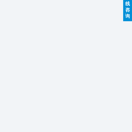
线
咨
询