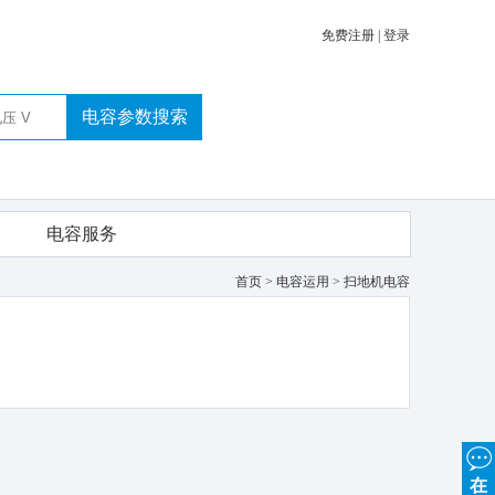
免费注册
|
登录
电容参数搜索
电容服务
首页
>
电容运用
> 扫地机电容
在