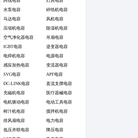
跨线电容
灯具电容
水泵电容
碎纸机电容
马达电容
风机电容
压缩机电容
除湿机电容
空气净化器电容
吊扇电容
IGBT电容
逆变器电容
电焊机电容
电源电容
感应加热电容
变流器电容
SVG电容
APF电容
DC-LINK电容
直流支撑电容
充磁机电容
医疗器械电容
电机驱动电容
电动工具电容
榨汁机电容
搅拌机电容
排风扇电容
电力电容
低压并联电容
降压电容