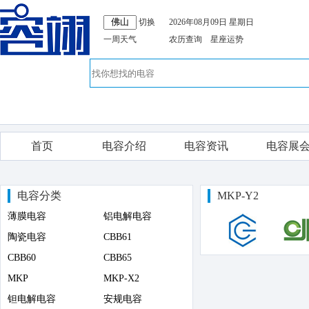
切换
2026年08月09日 星期日
一周天气
农历查询
星座运势
首页
电容介绍
电容资讯
电容展
电容分类
MKP-Y2
薄膜电容
铝电解电容
陶瓷电容
CBB61
CBB60
CBB65
MKP
MKP-X2
钽电解电容
安规电容