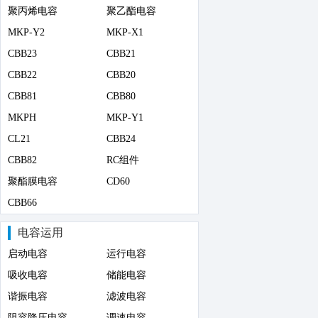
聚丙烯电容
聚乙酯电容
MKP-Y2
MKP-X1
CBB23
CBB21
CBB22
CBB20
CBB81
CBB80
MKPH
MKP-Y1
CL21
CBB24
CBB82
RC组件
聚酯膜电容
CD60
CBB66
电容运用
启动电容
运行电容
吸收电容
储能电容
谐振电容
滤波电容
阻容降压电容
调速电容