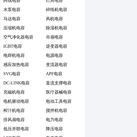
跨线电容
灯具电容
水泵电容
碎纸机电容
马达电容
风机电容
压缩机电容
除湿机电容
空气净化器电容
吊扇电容
IGBT电容
逆变器电容
电焊机电容
电源电容
感应加热电容
变流器电容
SVG电容
APF电容
DC-LINK电容
直流支撑电容
充磁机电容
医疗器械电容
电机驱动电容
电动工具电容
榨汁机电容
搅拌机电容
排风扇电容
电力电容
低压并联电容
降压电容