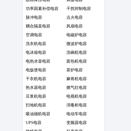
功率因素补偿电容
干扰抑制电容
脉冲电容
点火电容
耦合隔直电容
风扇电容
空调电容
电磁炉电容
洗衣机电容
微波炉电容
电冰箱电容
洗碗机电容
电热水壶电容
面包机电容
电饭煲电容
茶炉电容
干衣机电容
麻将机电容
热水器电容
燃气灶电容
豆浆机电容
电视机电容
扫地机电容
消毒柜电容
吸油烟机电容
电动车电容
UPS电容
变频器电容