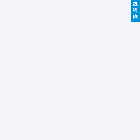
线
咨
询