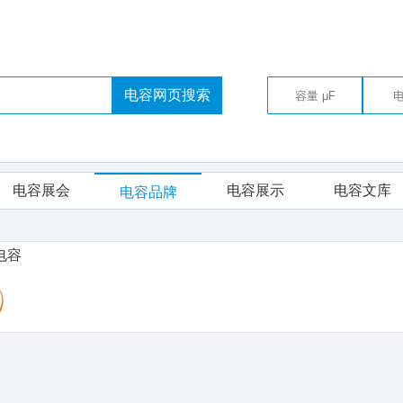
电容网页搜索
电容展会
电容展示
电容文库
电容品牌
电容