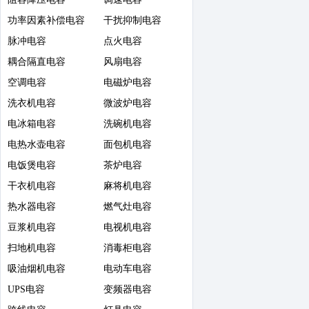
功率因素补偿电容
干扰抑制电容
脉冲电容
点火电容
耦合隔直电容
风扇电容
空调电容
电磁炉电容
洗衣机电容
微波炉电容
电冰箱电容
洗碗机电容
电热水壶电容
面包机电容
电饭煲电容
茶炉电容
干衣机电容
麻将机电容
热水器电容
燃气灶电容
豆浆机电容
电视机电容
扫地机电容
消毒柜电容
吸油烟机电容
电动车电容
UPS电容
变频器电容