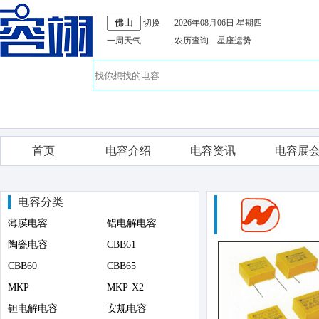
切换
2026年08月06日 星期四
一周天气
农历查询
星座运势
首页
电容介绍
电容资讯
电容展
电容分类
薄膜电容
铝电解电容
陶瓷电容
CBB61
CBB60
CBB65
MKP
MKP-X2
钽电解电容
安规电容