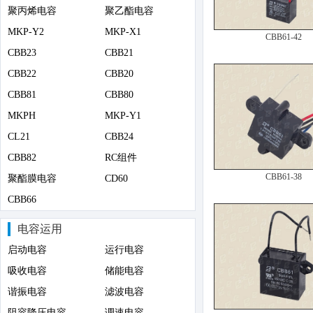
聚丙烯电容
聚乙酯电容
MKP-Y2
MKP-X1
CBB61-42
CBB23
CBB21
CBB22
CBB20
CBB81
CBB80
MKPH
MKP-Y1
CL21
CBB24
CBB82
RC组件
CBB61-38
聚酯膜电容
CD60
CBB66
电容运用
启动电容
运行电容
吸收电容
储能电容
谐振电容
滤波电容
阻容降压电容
调速电容