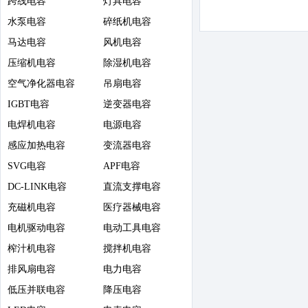
跨线电容
灯具电容
水泵电容
碎纸机电容
马达电容
风机电容
压缩机电容
除湿机电容
空气净化器电容
吊扇电容
IGBT电容
逆变器电容
电焊机电容
电源电容
感应加热电容
变流器电容
SVG电容
APF电容
DC-LINK电容
直流支撑电容
充磁机电容
医疗器械电容
电机驱动电容
电动工具电容
榨汁机电容
搅拌机电容
排风扇电容
电力电容
低压并联电容
降压电容