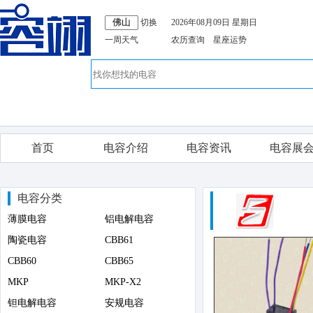
切换
2026年08月09日 星期日
一周天气
农历查询
星座运势
首页
电容介绍
电容资讯
电容展
电容分类
薄膜电容
铝电解电容
陶瓷电容
CBB61
CBB60
CBB65
MKP
MKP-X2
钽电解电容
安规电容