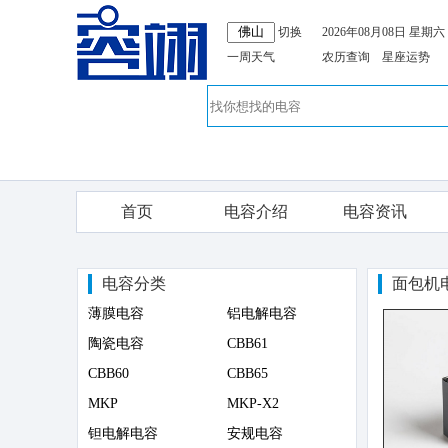
切换
2026年08月08日 星期六
一周天气
农历查询
星座运势
首页
电容介绍
电容资讯
电容分类
面包机
薄膜电容
铝电解电容
陶瓷电容
CBB61
CBB60
CBB65
MKP
MKP-X2
钽电解电容
安规电容