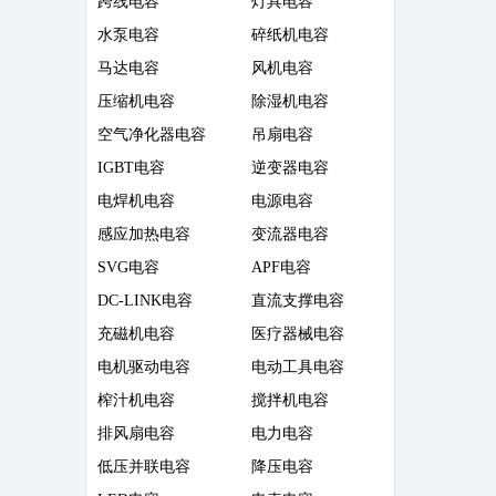
跨线电容
灯具电容
水泵电容
碎纸机电容
马达电容
风机电容
压缩机电容
除湿机电容
空气净化器电容
吊扇电容
IGBT电容
逆变器电容
电焊机电容
电源电容
感应加热电容
变流器电容
SVG电容
APF电容
DC-LINK电容
直流支撑电容
充磁机电容
医疗器械电容
电机驱动电容
电动工具电容
榨汁机电容
搅拌机电容
排风扇电容
电力电容
低压并联电容
降压电容