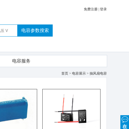
免费注册
|
登录
电容参数搜索
电容服务
首页
>
电容展示
> 抽风扇电容
在