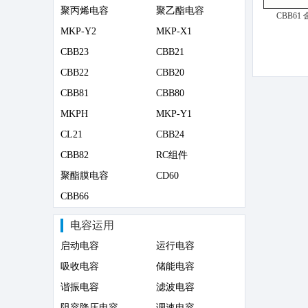
聚丙烯电容
聚乙酯电容
CBB6
MKP-Y2
MKP-X1
CBB23
CBB21
CBB22
CBB20
CBB81
CBB80
MKPH
MKP-Y1
CL21
CBB24
CBB82
RC组件
聚酯膜电容
CD60
CBB66
电容运用
启动电容
运行电容
吸收电容
储能电容
谐振电容
滤波电容
阻容降压电容
调速电容