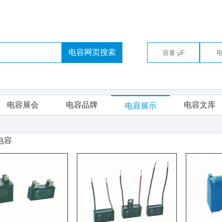
电容网页搜索
电容展会
电容品牌
电容文库
电容展示
电容