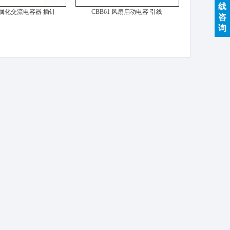
线
 金属化交流电容器 插针
CBB61 风扇启动电容 引线
咨
询
页