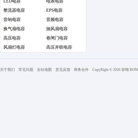
LED电容
电表电容
整流器电容
EPS电容
音响电容
音频电容
换气扇电容
抽风扇电容
高压电容
卷闸门电容
风扇灯电容
高压并联电容
关于我们
常见问题
全站地图
意见反馈
商务合作
CopyRight © 2026 容翊 R