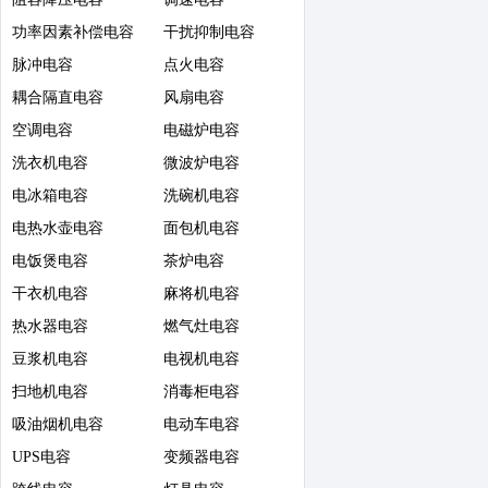
功率因素补偿电容
干扰抑制电容
脉冲电容
点火电容
耦合隔直电容
风扇电容
空调电容
电磁炉电容
洗衣机电容
微波炉电容
电冰箱电容
洗碗机电容
电热水壶电容
面包机电容
电饭煲电容
茶炉电容
干衣机电容
麻将机电容
热水器电容
燃气灶电容
豆浆机电容
电视机电容
扫地机电容
消毒柜电容
吸油烟机电容
电动车电容
UPS电容
变频器电容