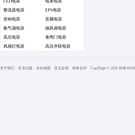
LED电容
电表电容
整流器电容
EPS电容
音响电容
音频电容
换气扇电容
抽风扇电容
高压电容
卷闸门电容
风扇灯电容
高压并联电容
关于我们
常见问题
全站地图
意见反馈
商务合作
CopyRight © 2026 容翊 R