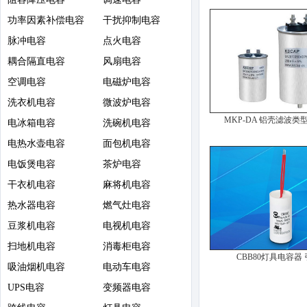
功率因素补偿电容
干扰抑制电容
脉冲电容
点火电容
耦合隔直电容
风扇电容
空调电容
电磁炉电容
洗衣机电容
微波炉电容
MKP-DA 铝壳滤波类
电冰箱电容
洗碗机电容
电热水壶电容
面包机电容
电饭煲电容
茶炉电容
干衣机电容
麻将机电容
热水器电容
燃气灶电容
豆浆机电容
电视机电容
扫地机电容
消毒柜电容
CBB80灯具电容器
吸油烟机电容
电动车电容
UPS电容
变频器电容