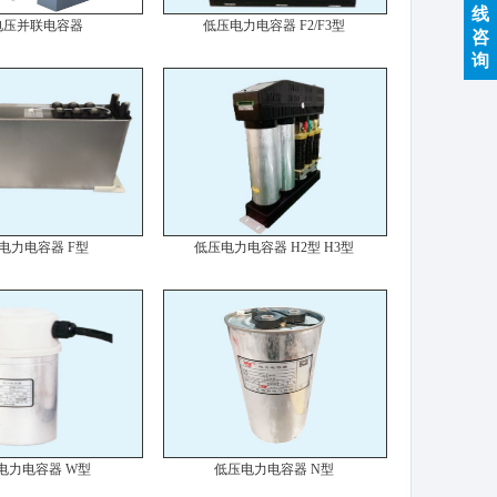
线
电压并联电容器
低压电力电容器 F2/F3型
咨
询
电力电容器 F型
低压电力电容器 H2型 H3型
电力电容器 W型
低压电力电容器 N型