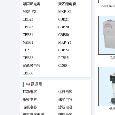
聚丙烯电容
聚乙酯电容
BKMJ B
MKP-Y2
MKP-X1
CBB23
CBB21
CBB22
CBB20
CBB81
CBB80
MKPH
MKP-Y1
CL21
CBB24
低压
CBB82
RC组件
聚酯膜电容
CD60
CBB66
电容运用
启动电容
运行电容
吸收电容
储能电容
谐振电容
滤波电容
低压
阻容降压电容
调速电容