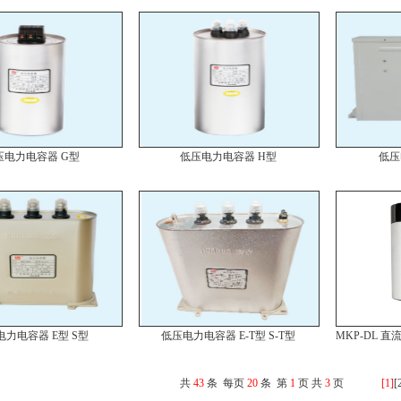
压电力电容器 G型
低压电力电容器 H型
低压
电力电容器 E型 S型
低压电力电容器 E-T型 S-T型
MKP-DL 
共
43
条 每页
20
条 第
1
页 共
3
页
[1]
[