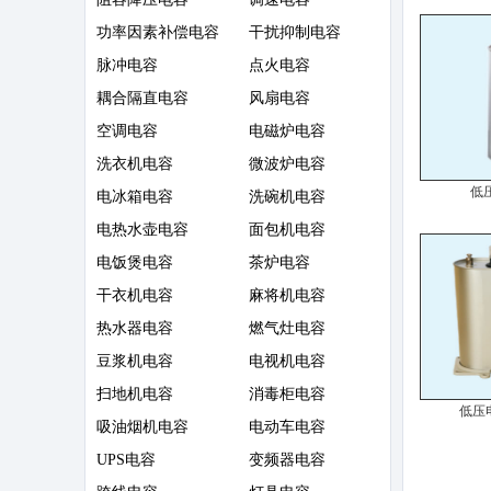
功率因素补偿电容
干扰抑制电容
脉冲电容
点火电容
耦合隔直电容
风扇电容
空调电容
电磁炉电容
洗衣机电容
微波炉电容
低
电冰箱电容
洗碗机电容
电热水壶电容
面包机电容
电饭煲电容
茶炉电容
干衣机电容
麻将机电容
热水器电容
燃气灶电容
豆浆机电容
电视机电容
扫地机电容
消毒柜电容
低压
吸油烟机电容
电动车电容
UPS电容
变频器电容