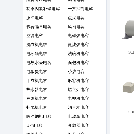
功率因素补偿电容
干扰抑制电容
脉冲电容
点火电容
耦合隔直电容
风扇电容
空调电容
电磁炉电容
洗衣机电容
微波炉电容
S
电冰箱电容
洗碗机电容
电热水壶电容
面包机电容
电饭煲电容
茶炉电容
干衣机电容
麻将机电容
热水器电容
燃气灶电容
豆浆机电容
电视机电容
扫地机电容
消毒柜电容
S
吸油烟机电容
电动车电容
UPS电容
变频器电容