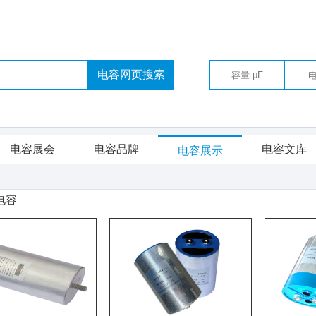
电容网页搜索
电容展会
电容品牌
电容文库
电容展示
电容