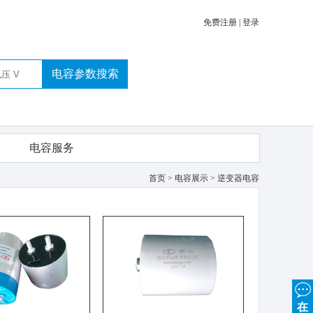
免费注册
|
登录
电容参数搜索
电容服务
首页
>
电容展示
> 逆变器电容
在