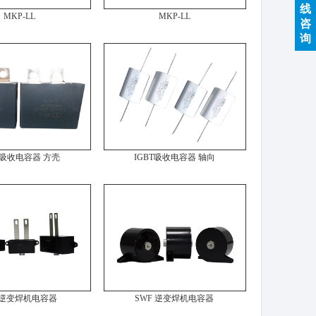
线
MKP-LL
MKP-LL
咨
询
T吸收电容器 方壳
IGBT吸收电容器 轴向
P 逆变焊机电容器
SWF 逆变焊机电容器