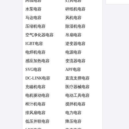
跨线电容
灯具电容
水泵电容
碎纸机电容
马达电容
风机电容
压缩机电容
除湿机电容
空气净化器电容
吊扇电容
IGBT电容
逆变器电容
电焊机电容
电源电容
感应加热电容
变流器电容
SVG电容
APF电容
DC-LINK电容
直流支撑电容
充磁机电容
医疗器械电容
电机驱动电容
电动工具电容
榨汁机电容
搅拌机电容
排风扇电容
电力电容
低压并联电容
降压电容