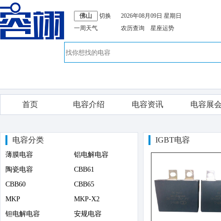
切换
2026年08月09日 星期日
一周天气
农历查询
星座运势
首页
电容介绍
电容资讯
电容展
电容分类
IGBT电容
薄膜电容
铝电解电容
陶瓷电容
CBB61
CBB60
CBB65
MKP
MKP-X2
钽电解电容
安规电容