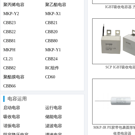
聚丙烯电容
聚乙酯电容
IGBT吸收电容器 
MKP-Y2
MKP-X1
CBB23
CBB21
CBB22
CBB20
CBB81
CBB80
MKPH
MKP-Y1
CL21
CBB24
SCP IGBT吸收电
CBB82
RC组件
聚酯膜电容
CD60
CBB66
电容运用
启动电容
运行电容
吸收电容
储能电容
谐振电容
滤波电容
MKP-IR PE胶带包裹圆
收类电容器
阻容降压电容
调速电容