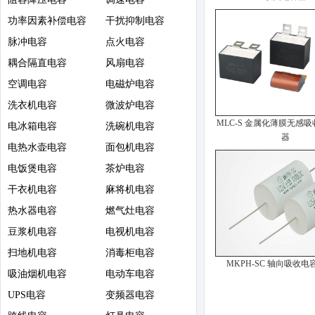
功率因素补偿电容
干扰抑制电容
脉冲电容
点火电容
耦合隔直电容
风扇电容
空调电容
电磁炉电容
洗衣机电容
微波炉电容
MLC-S 金属化薄膜无感
电冰箱电容
洗碗机电容
器
电热水壶电容
面包机电容
电饭煲电容
茶炉电容
干衣机电容
麻将机电容
热水器电容
燃气灶电容
豆浆机电容
电视机电容
扫地机电容
消毒柜电容
MKPH-SC 轴向吸收电
吸油烟机电容
电动车电容
UPS电容
变频器电容