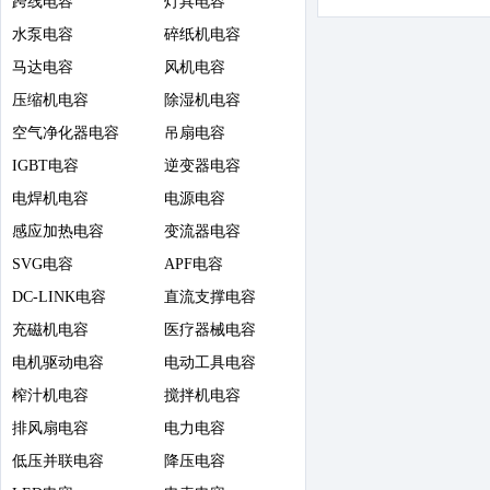
跨线电容
灯具电容
水泵电容
碎纸机电容
马达电容
风机电容
压缩机电容
除湿机电容
空气净化器电容
吊扇电容
IGBT电容
逆变器电容
电焊机电容
电源电容
感应加热电容
变流器电容
SVG电容
APF电容
DC-LINK电容
直流支撑电容
充磁机电容
医疗器械电容
电机驱动电容
电动工具电容
榨汁机电容
搅拌机电容
排风扇电容
电力电容
低压并联电容
降压电容