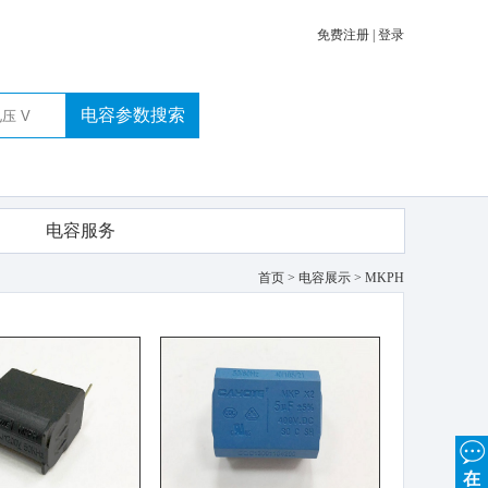
免费注册
|
登录
电容参数搜索
电容服务
首页
>
电容展示
> MKPH
在