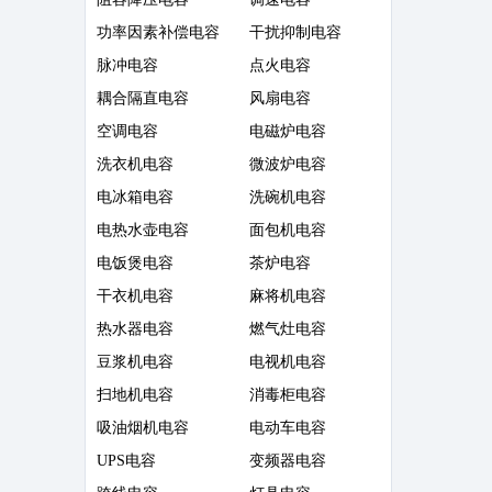
功率因素补偿电容
干扰抑制电容
脉冲电容
点火电容
耦合隔直电容
风扇电容
空调电容
电磁炉电容
洗衣机电容
微波炉电容
电冰箱电容
洗碗机电容
电热水壶电容
面包机电容
电饭煲电容
茶炉电容
干衣机电容
麻将机电容
热水器电容
燃气灶电容
豆浆机电容
电视机电容
扫地机电容
消毒柜电容
吸油烟机电容
电动车电容
UPS电容
变频器电容