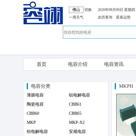
切换
2026年08月06日 星期四
一周天气
农历查询
星座运势
首页
电容介绍
电容资讯
电容分类
MKPH
薄膜电容
铝电解电容
陶瓷电容
CBB61
CBB60
CBB65
MKP
MKP-X2
钽电解电容
安规电容