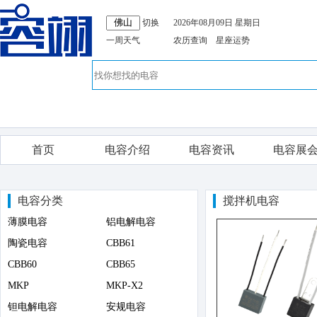
切换
2026年08月09日 星期日
一周天气
农历查询
星座运势
首页
电容介绍
电容资讯
电容展
电容分类
搅拌机电容
薄膜电容
铝电解电容
陶瓷电容
CBB61
CBB60
CBB65
MKP
MKP-X2
钽电解电容
安规电容