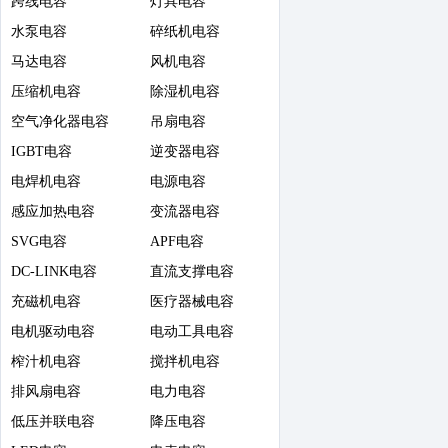
跨线电容
灯具电容
水泵电容
碎纸机电容
马达电容
风机电容
压缩机电容
除湿机电容
空气净化器电容
吊扇电容
IGBT电容
逆变器电容
电焊机电容
电源电容
感应加热电容
变流器电容
SVG电容
APF电容
DC-LINK电容
直流支撑电容
充磁机电容
医疗器械电容
电机驱动电容
电动工具电容
榨汁机电容
搅拌机电容
排风扇电容
电力电容
低压并联电容
降压电容