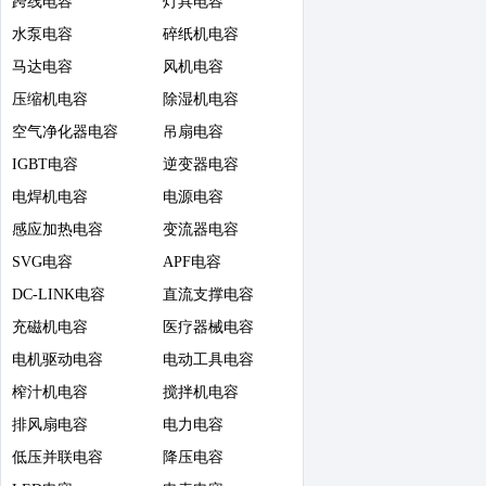
跨线电容
灯具电容
水泵电容
碎纸机电容
马达电容
风机电容
压缩机电容
除湿机电容
空气净化器电容
吊扇电容
IGBT电容
逆变器电容
电焊机电容
电源电容
感应加热电容
变流器电容
SVG电容
APF电容
DC-LINK电容
直流支撑电容
充磁机电容
医疗器械电容
电机驱动电容
电动工具电容
榨汁机电容
搅拌机电容
排风扇电容
电力电容
低压并联电容
降压电容