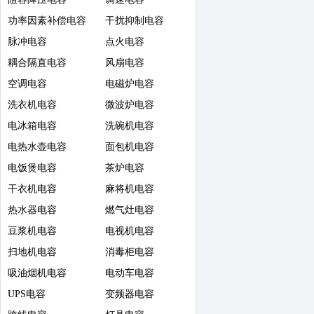
功率因素补偿电容
干扰抑制电容
脉冲电容
点火电容
耦合隔直电容
风扇电容
空调电容
电磁炉电容
洗衣机电容
微波炉电容
电冰箱电容
洗碗机电容
电热水壶电容
面包机电容
电饭煲电容
茶炉电容
干衣机电容
麻将机电容
热水器电容
燃气灶电容
豆浆机电容
电视机电容
扫地机电容
消毒柜电容
吸油烟机电容
电动车电容
UPS电容
变频器电容