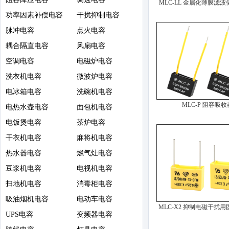
MLC-LL 金属化薄膜滤
功率因素补偿电容
干扰抑制电容
脉冲电容
点火电容
耦合隔直电容
风扇电容
空调电容
电磁炉电容
洗衣机电容
微波炉电容
电冰箱电容
洗碗机电容
MLC-P 阻容吸收
电热水壶电容
面包机电容
电饭煲电容
茶炉电容
干衣机电容
麻将机电容
热水器电容
燃气灶电容
豆浆机电容
电视机电容
扫地机电容
消毒柜电容
吸油烟机电容
电动车电容
MLC-X2 抑制电磁干扰
UPS电容
变频器电容