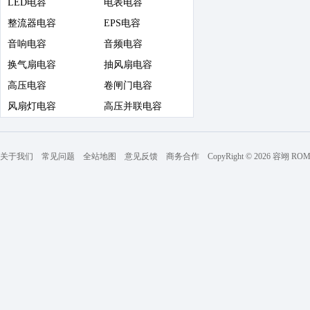
LED电容
电表电容
整流器电容
EPS电容
音响电容
音频电容
换气扇电容
抽风扇电容
高压电容
卷闸门电容
风扇灯电容
高压并联电容
关于我们
常见问题
全站地图
意见反馈
商务合作
CopyRight © 2026 容翊 R