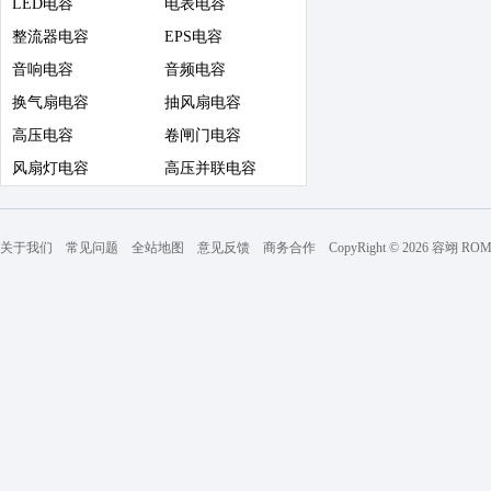
LED电容
电表电容
整流器电容
EPS电容
音响电容
音频电容
换气扇电容
抽风扇电容
高压电容
卷闸门电容
风扇灯电容
高压并联电容
关于我们
常见问题
全站地图
意见反馈
商务合作
CopyRight © 2026 容翊 R